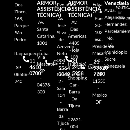
ARMOR
ARMOR
Venezuela
E
Edgar
Dos
Evolution
POLÍTIC
ASSISTÊNCIA
ASSISTÊNCIA
Avda.
Allan
Zinco,
V -
DE
TÉCNICA)
TÉCNICA)
Alejandro
Poe
168,
Av.
PRIVAC
Av.
Av.
Hernandez,
30-
Parque
José
Santa
Das
Parcelamien
102
São
Silva
Catarina,
Americas,
No.
esq.
Pedro
de
1001
4485
16
Presidente
–
Azevedo
-
- loja
Municiopio
Masaryk
Itaquaquecetuba
Neto
Vila
108
Sucre.
Col.
–
200
11
21
21
11
Mascote
(subsolo)
Venezuela
4610
2430
Polanco
SP
,
99520
5564
- SP
-
0700
5958
7700
0049
- CP
08586-
Condominio
-
Shopping
11550
240
2 -
04378-
Car -
-
Sala
300
Barra
Mexico
104
Da
DF
-
Tijuca
Barra
-
da
22631-
Tijuca
004
- RJ