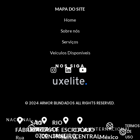
MAPA DO SITE
Home
Sobre nós
Serviços
Veículos Disponíveis
NOS SIGA
© 2024 ARMOR BLINDADOS ALL RIGHTS RESERVED.
NACIONAL
SÃO
11
RIO
TERMOS
PAULO
99774
DE
FÁBRICA
C.A.A.T
ESCRITÓRIO
C.A.A.T
INTERNACIONAL
DE
0700
JANEIRO
(CENTRAL
(CENTRAL
México
Rua
Edificio
USO